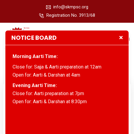
info@skmpsc.org
Registration No. 3913/68
NOTICE BOARD
ONLINE DARSHAN
Morning Aarti Time:
Close for: Sajja & Aarti preparation at 12am
Open for: Aarti & Darshan at 4am
Evening Aarti Time:
Close for: Aarti preparation at 7pm
Basic
Open for: Aarti & Darshan at 8:30pm
9.99
$
Per Month