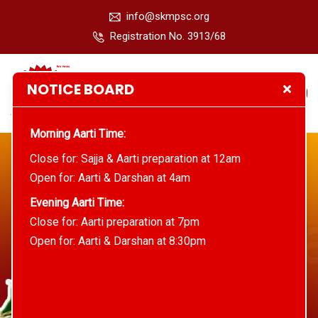
info@skmpsc.org
Registration No. 3913/68
NOTICE BOARD
ONLINE DARSHAN
Morning Aarti Time:
Close for: Sajja & Aarti preparation at 12am
Open for: Aarti & Darshan at 4am
Evening Aarti Time:
Close for: Aarti preparation at 7pm
Team Categories:
Advisory Board
Open for: Aarti & Darshan at 8:30pm
Shri Kalkaji Mandir Prabhandhak Sudhar Committe
Advisory Board