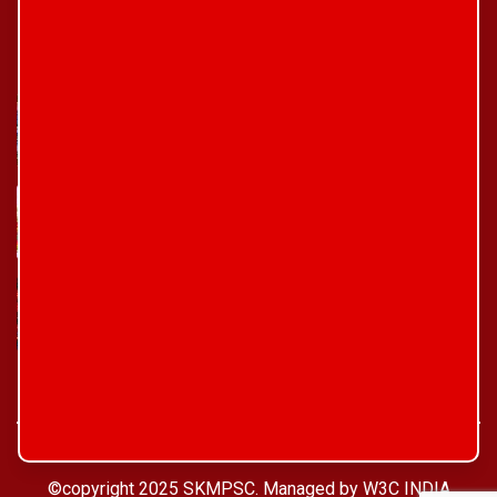
Latest Posts
चैत्र नवरात्रि 2025
Chaitra Navratri 2024: कल से चैत्र नवरात्रि आरंभ,
जानिए कलश स्थापना शुभ मुहूर्त और पूजाविधि
शक्ति साधना का पर्व गुपत नवरात्रि 10 फरवरी से
©copyright 2025 SKMPSC. Managed by
W3C INDIA